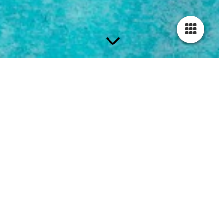
Auflagenstarkes konfessionelles
Magazin für die Zielgruppe 65+
missio Magazin
Mit missio Magazin erreichen Sie
meer
!
Mit der umfangreichen Abo-Auflage
unseres erfolgreichen Konfessionellen